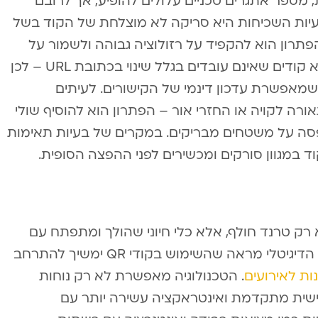
נות דיגיטליות, מספר אתגרים טכניים עלולים להופיע, אך לרובם
בעיות השכיחות היא סריקה לא מוצלחת של הקוד בשל
פתרון הוא להקפיד על רזולוציה גבוהה ולשמור על
גודל מינימלי של 2×2 ס”מ. בעיה נוספת היא קודים שאינם עובדים בגלל שינוי בכתובת URL – לכן
שוב להשתמש במערכת ניהול קודי QR שמאפשרת עדכון דינמי של הקישורים. לעיתים
ה לקויה או החזרי אור – הפתרון הוא להוסיף שולי
פסה על משטחים מבריקים. במקרים של בעיות תאימות
 במגוון סורקים ומכשירים לפני ההפצה הסופית.
הוא לא רק טרנד חולף, אלא כלי חיוני שהולך ומתפתח עם
הטכנולוגיה. ההתקדמות המהירה בתחום הדיגיטלי מראה שהשימוש בקודי QR ימשיך להתרחב
ות לאירועים
. הטכנולוגיה מאפשרת לא רק נוחות
ישית מתקדמת ואינטראקציה עשירה יותר עם