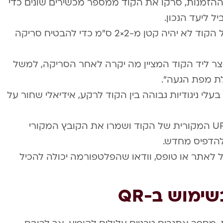
ההזמנות, סרקו את הקוד ממספר מכשירים שונים כדי
ל ליעד הנכון.
שמרו על גודל מינימלי: הקפידו שגודל הקוד לא יהיה קטן מ-2×2 ס”מ כדי להבטיח סריקה
צר ליד הקוד המציין מה יקרה לאחר הסריקה, למשל
לת מפת הגעה”.
עלי ניגודיות גבוהה בין הקוד לרקע, אידיאלי שחור על
גבו את הקוד: צרו גיבוי לכתובת ה-URL המקורית של הקוד ושמרו את הקובץ המקורי
להדפיס מחדש.
 לאתר או טופס, וודאו שהפלטפורמה יכולה להכיל
ימוש ב-QR