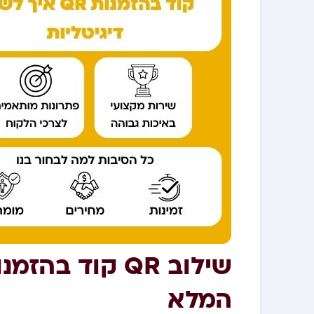
שילוב QR קוד ב
המלא