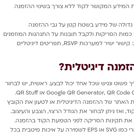
 המידע המקושר לקוד ללא צורך בשינוי ההזמנה
גדולה של מידע בשטח קטן על גבי ההזמנה
 כמות הסריקות ולקבל תובנות על התנהגות המוזמנים
אינטגרציה עם פלטפורמות דיגיטליות: קישור ישיר למערכות RSVP, תפריטים דיגיטליים
 תהליך פשוט ונגיש שכל אחד יכול לבצע. ראשית, יש לבחור
כלי מקוון אמין ליצירת QR כמו Google QR Generator, QR Code Generator או QR Stuff.
 האתר של ההזמנה הדיגיטלית או לטעון את הקובץ
וד, ואז ניתן לבחור את הגודל הרצוי, הצבע והעיצוב.
ק את תקינות הסריקה לפני הטמעת הקוד בהזמנה.
מומלץ גם לשמור את הקוד בפורמט וקטורי כמו SVG או EPS לשמירה על איכות מיטבית בכל