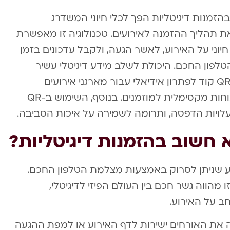
יגיטלי המתפתח, שילוב QR קוד בהזמנות דיגיטליות הפך לכלי חיוני המשדרג
 תהליך ההזמנה לאירועים. טכנולוגיה זו מאפשרת
וני על האירוע, לאשר הגעה, ולקבל עדכונים בזמן
ון החכם. היכולת לשלב מידע דיגיטלי עשיר
בפורמט קומפקטי ואלגנטי הופכת את ה-QR קוד לפתרון אידיאלי עבור מארגני אירועים
המבקשים לשלב חדשנות טכנולוגית עם נוחות מקסימלית למוזמנים. בנוסף, השימוש ב-QR
לויות הדפסה, ותרומה לשמירה על איכות הסביבה.
ידע שניתן לסרוק באמצעות מצלמת הטלפון החכם.
 מהווה גשר חכם בין העולם הפיזי לדיגיטלי,
ב על האירוע.
ה את האורחים ישירות לדף האירוע או למפת ההגעה